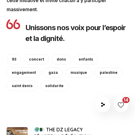
cette initiative et invite chacun à y participer
massivement.
Unissons nos voix pour l’espoir
et la dignité.
93
concert
dons
enfants
engagement
gaza
musique
palestine
saint denis
solidarite
14
THE DZ LEGACY