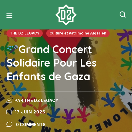
THE DZ LEGACY
Culture et Patrimoine Algérien
Grand Concert
Solidaire Pour Les
Enfants de Gaza
PAR
THE DZ LEGACY
17 JUIN 2025
0 COMMENTS